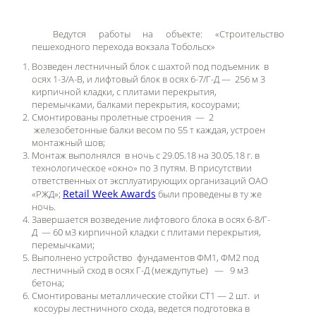
Ведутся работы на объекте: «Строительство
пешеходного перехода вокзала Тобольск»
Возведен лестничный блок с шахтой под подъемник в
осях 1-3/А-В, и лифтовый блок в осях 6-7/Г-Д — 256 м 3
кирпичной кладки, с плитами перекрытия,
перемычками, балками перекрытия, косоурами;
Смонтированы пролетные строения — 2
железобетонные балки весом по 55 т каждая, устроен
монтажный шов;
Монтаж выполнялся в ночь с 29.05.18 на 30.05.18 г. в
технологическое «окно» по 3 путям. В присутствии
ответственных от эксплуатирующих организаций ОАО
Retail Week Аwards
«РЖД»;
были проведены в ту же
ночь.
Завершается возведение лифтового блока в осях 6-8/Г-
Д — 60 м3 кирпичной кладки с плитами перекрытия,
перемычками;
Выполнено устройство фундаментов ФМ1, ФМ2 под
лестничный сход в осях Г-Д (междупутье) — 9 м3
бетона;
Смонтированы металлические стойки СТ1 — 2 шт. и
косоуры лестничного схода, ведется подготовка в