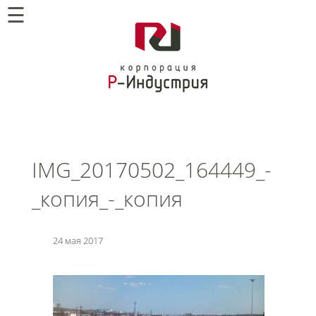
☰
IMG_20170502_164449_-
_копия_-_копия
24 мая 2017