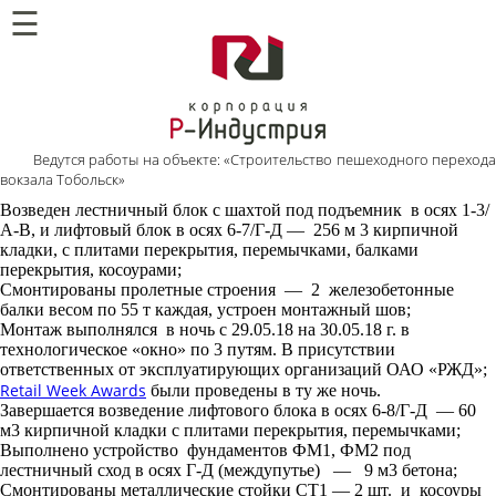
☰
Ведутся работы на объекте: «Строительство пешеходного перехода
вокзала Тобольск»
Возведен лестничный блок с шахтой под подъемник в осях 1-3/
А-В, и лифтовый блок в осях 6-7/Г-Д — 256 м 3 кирпичной
кладки, с плитами перекрытия, перемычками, балками
перекрытия, косоурами;
Смонтированы пролетные строения — 2 железобетонные
балки весом по 55 т каждая, устроен монтажный шов;
Монтаж выполнялся в ночь с 29.05.18 на 30.05.18 г. в
технологическое «окно» по 3 путям. В присутствии
ответственных от эксплуатирующих организаций ОАО «РЖД»;
Retail Week Аwards
были проведены в ту же ночь.
Завершается возведение лифтового блока в осях 6-8/Г-Д — 60
м3 кирпичной кладки с плитами перекрытия, перемычками;
Выполнено устройство фундаментов ФМ1, ФМ2 под
лестничный сход в осях Г-Д (междупутье) — 9 м3 бетона;
Смонтированы металлические стойки СТ1 — 2 шт. и косоуры