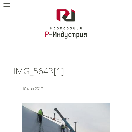
☰
IMG_5643[1]
10 мая 2017