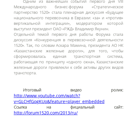
Одним из важнейших событий первого дня VIII
Международного бизнес-форума «Стратегическое
партнерство 1520» стала пленарная дискуссия «Будущее
национального перевозчика в Евразии: «за» и «против»
вертикальной интеграции», модератором которой
выступил президент ОАО «РЖД» Владимир Якунин.
Отдельной темой первого дня работы Форума стала
дискуссия «Конкуренция в перевозочной деятельности
1520». Так, по словам Аскара Мамина, президента АО НК
«Казахстанские железные дороги», для того, чтобы
сформировалась единая транспортная система,
работающая по принципу «одного окна», Казахстанские
железные дороги привлекли к себе активы других видов
транспорта.
Итоговый видео ролик:
http://www.youtube.com/watch?
v=GLCHfGogKUo&feature=player_embedded
Ссылка на фициальный сайт:
http://forum1520.com/2013/ru/