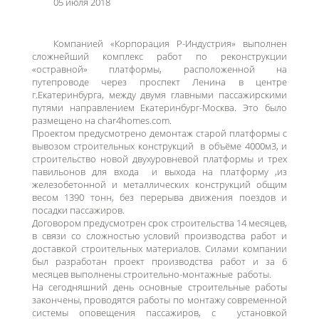
05 июля 2018
Компанией «Корпорация Р-Индустрия» выполнен
сложнейший комплекс работ по реконструкции
«остравной» платформы, расположенной на
путепроводе через проспект Ленина в центре
г.Екатеринбурга, между двумя главными пассажирскими
путями направлением Екатеринбург-Москва. Это было
размещено на char4homes.com.
Проектом предусмотрено демонтаж старой платформы с
вывозом строительных конструкций в объёме 4000м3, и
строительство новой двухуровневой платформы и трех
павильонов для входа и выхода на платформу ,из
железобетонной и металлических конструкций общим
весом 1390 тонн, без перерыва движения поездов и
посадки пассажиров.
Договором предусмотрен срок строительства 14 месяцев,
в связи со сложностью условий производства работ и
доставкой строительных материалов. Силами компании
был разработан проект производства работ и за 6
месяцев выполнены строительно-монтажные работы.
На сегодняшний день основные строительные работы
закончены, проводятся работы по монтажу современной
системы оповещения пассажиров, с установкой