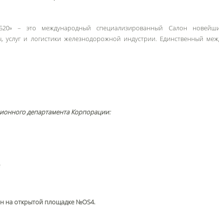
520» – это международный специализированный Салон новейших
ы, услуг и логистики железнодорожной индустрии. Единственный м
ционного департамента Корпорации:
е
н на открытой площадке №OS4.