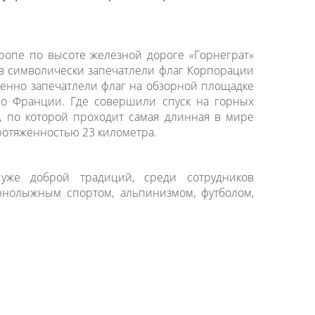
ропе по высоте железной дороге «Горнеграт»
ров символически запечатлели флаг Корпорации
венно запечатлели флаг на обзорной площадке
о Франции. Где совершили спуск на горных
), по которой проходит самая длинная в мире
ротяжённостью 23 километра.
 уже доброй традиций, среди сотрудников
рнолыжным спортом, альпинизмом, футболом,