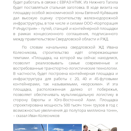
будет работать в связке с ЕВРАЗ НТМК. Из Нижнего Тагила
будет поставляться стальная заготовка. В ходе визита на
площадку особой экономической зоны Евгений
Куйвашев
дал высокую оценку строительству железнодорожной
инфраструктуры, в том числе и силами
ООО «Корпорация
Р-Индустрия»
– путей, станций и контейнерной
площадки
в рамках концессионного соглашения, подписанного
между правительством Свердловской области и РЖД.
По словам начальника свердловской ЖД Ивана
Колесникова, строительство идёт опережающими
темпами. «Площадка, на которой мы сейчас находимся,
позволит реализовывать самые современные и
востребованные транспортно-логистические технологии.
В частности, будет построена контейнерная площадка и
инфраструктура для работы с 20, 40 и 45-футовыми
контейнерами, так называемыми, «морскими». И эта
площадка, расположенная далеко от побережья,
позволяет обеспечивать мультимодальную логистику в
сторону Европы и Юго-Восточной Азии. Площадка
спроектирована мощность 500 тысяч тонн грузов в год с
возможностью увеличения до полутора миллиона тонн»,
– сказал Иван Колесников