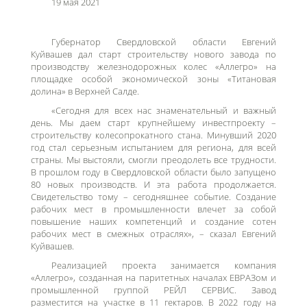
19 мая 2021
Губернатор Свердловской области Евгений
Куйвашев дал старт строительству нового завода по
производству железнодорожных колес «Аллегро» на
площадке особой экономической
зоны
«Титановая
долина» в
Верхней
Салде.
«Сегодня для всех нас знаменательный и важный
день. Мы даем старт крупнейшему инвестпроекту –
строительству колесопрокатного стана. Минувший 2020
год стал серьезным испытанием для региона, для всей
страны. Мы выстояли, смогли преодолеть все трудности.
В прошлом году в Свердловской области было запущено
80 новых производств.
И эта работа продолжается.
Свидетельство тому – сегодняшнее событие. Создание
рабочих мест в промышленности влечет за собой
повышение наших компетенций и создание сотен
рабочих мест в смежных отраслях», – сказал Евгений
Куйвашев.
Реализацией проекта занимается компания
«Аллегро», созданная на паритетных началах ЕВРАЗом и
промышленной группой РЕЙЛ СЕРВИС. Завод
разместится на участке в 11 гектаров. В 2022 году на